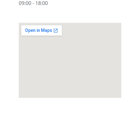
09:00 - 18:00
BF INNOVA
We transform technology into success for 