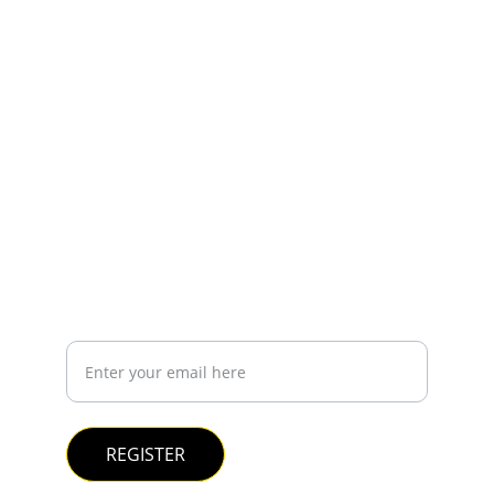
companies.
CONTACT
contact@bfinnova.com
+5544997356418
REGISTER YOUR EMAIL IF YOU WANT TO KNOW 
MORE ABOUT US
Your e-mail:
REGISTER